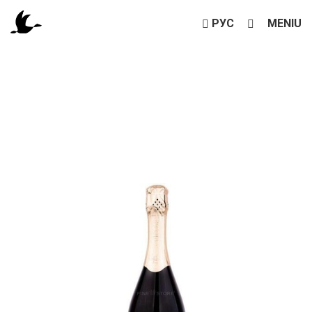
РУС
MENIU
LACRIMA DULCE ALB DEMISEC
Acasă
Meniu
Băuturi alcoolice
Lacrima Dulce alb demisec