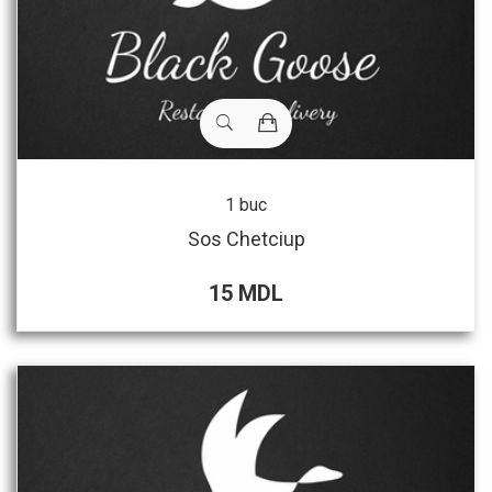
1 buc
Sos Chetciup
15 MDL