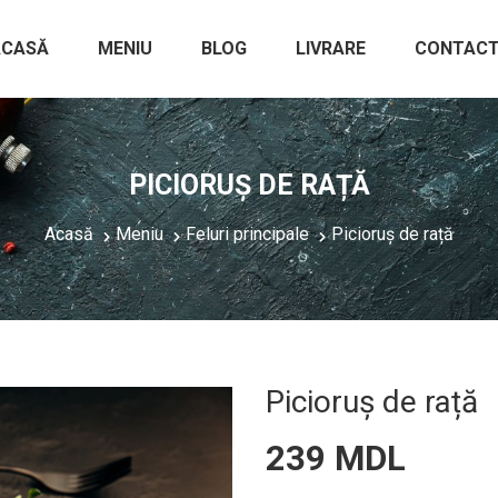
ACASĂ
MENIU
BLOG
LIVRARE
CONTACT
PICIORUȘ DE RAȚĂ
Acasă
Meniu
Feluri principale
Picioruș de rață
Picioruș de rață
239 MDL