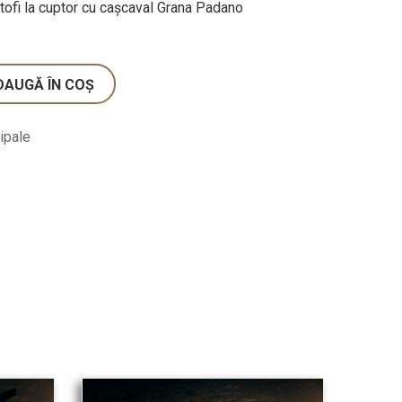
rtofi la cuptor cu cașcaval Grana Padano
DAUGĂ ÎN COȘ
cipale