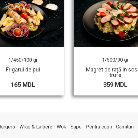
1/450/100 gr
1/500/90 gr
Frigărui de pui
Magret de rață in sos
trufe
165 MDL
359 MDL
Burgers
Wrap & La bere
Wok
Supe
Pentru copii
Garnituri